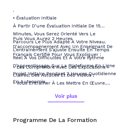
.
• Évaluation Initiale
À Partir D’une Évaluation Initiale De 15
Minutes, Vous Serez Orienté Vers Le
Puis Vous Aurez 2 Heures
Parcours Le Plus Adapté À Votre Niveau.
D'accompagnement Avec Un Enseignant De
L’entraînement S’ajuste Ensuite En Temps
Français Certifié Pour Vous Expliquer :
Réel À Vos Difficultés Et À Votre Rythme
D’apprentissage, Sur La Plateforme En Ligne
- Les Comprendre Avec Des Explications
Projet Voltaire Pendant 2 Heures Quotidienne
Claires, Des Astuces Et Des Vidéos ;
En Autonomie.
- Vous Entraîner À Les Mettre En Œuvre.
• Revoir Les Fondamentaux
Voir plus
47 Points Fondamentaux De Grammaire,
Seulement Pour Ceux Qui Doivent Consolider
Leurs Bases.
Programme De La Formation