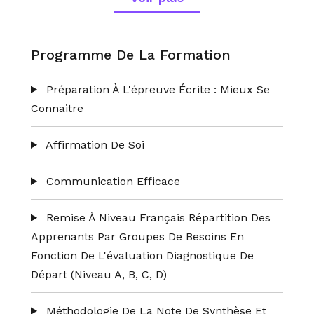
Catégorie A, B, C .
Renforcer Les Connaissances De
L'environnement Territorial Afin D'optimiser
Programme De La Formation
Les Chances De Réussite Des Candidats.
Préparation À L'épreuve Écrite : Mieux Se
Connaitre
Affirmation De Soi
Communication Efficace
Remise À Niveau Français Répartition Des
Apprenants Par Groupes De Besoins En
Fonction De L'évaluation Diagnostique De
Départ (niveau A, B, C, D)
Méthodologie De La Note De Synthèse Et