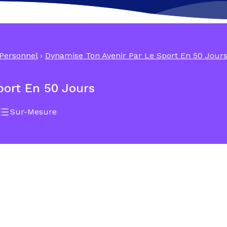
ersonnel
›
Dynamise Ton Avenir Par Le Sport En 50 Jour
port En 50 Jours
Sur-Mesure