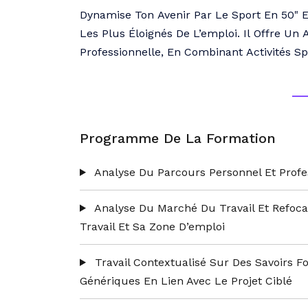
Dynamise Ton Avenir Par Le Sport En 50"
Les Plus Éloignés De L’emploi. Il Offre U
Professionnelle, En Combinant Activités Sp
De Renforcer La Confiance En Soi, D’acqué
D’améliorer Les Techniques De Recherche D
Solide Et Réaliste.
Programme De La Formation
Analyse Du Parcours Personnel Et Prof
Analyse Du Marché Du Travail Et Refocal
Travail Et Sa Zone D’emploi
Travail Contextualisé Sur Des Savoirs
Génériques En Lien Avec Le Projet Ciblé