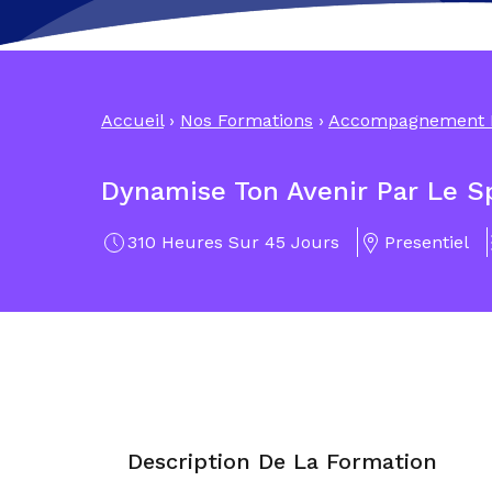
Accueil
›
Nos Formations
›
Accompagnement P
Dynamise Ton Avenir Par Le S
310 Heures Sur 45 Jours
Presentiel
Description De La Formation