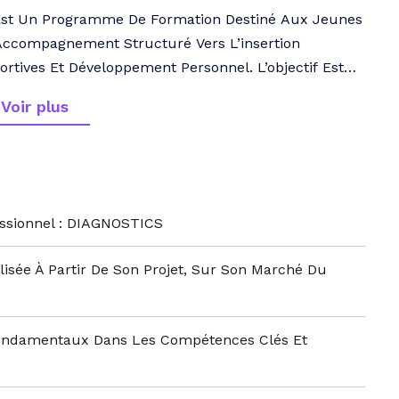
 Est Un Programme De Formation Destiné Aux Jeunes
n Accompagnement Structuré Vers L’insertion
ortives Et Développement Personnel. L’objectif Est
rir Les Compétences De Base Essentielles,
Voir plus
’emploi Et De Construire Un Projet Professionnel
essionnel : DIAGNOSTICS
isée À Partir De Son Projet, Sur Son Marché Du
 Fondamentaux Dans Les Compétences Clés Et